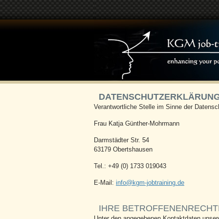
DATENSCHUTZERKLÄRUN
Verantwortliche Stelle im Sinne der Daten
Frau Katja Günther-Mohrmann
Darmstädter Str. 54
63179 Obertshausen
Tel.: +49 (0) 1733 019043
E-Mail:
info
@
kgm-jobtraining.de
IHRE BETROFFENENRECHT
Unter den angegebenen Kontaktdaten unsere