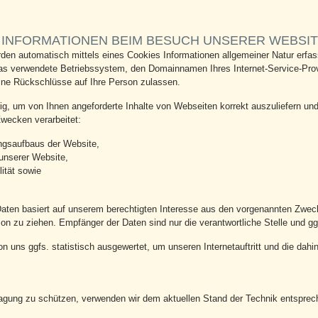
 INFORMATIONEN BEIM BESUCH UNSERER WEBSI
en automatisch mittels eines Cookies Informationen allgemeiner Natur erfass
as verwendete Betriebssystem, den Domainnamen Ihres Internet-Service-Provi
ine Rückschlüsse auf Ihre Person zulassen.
g, um von Ihnen angeforderte Inhalte von Webseiten korrekt auszuliefern und
wecken verarbeitet:
ngsaufbaus der Website,
 unserer Website,
ität sowie
Daten basiert auf unserem berechtigten Interesse aus den vorgenannten Zwe
n zu ziehen. Empfänger der Daten sind nur die verantwortliche Stelle und ggf
 uns ggfs. statistisch ausgewertet, um unseren Internetauftritt und die dahi
tragung zu schützen, verwenden wir dem aktuellen Stand der Technik entsprec