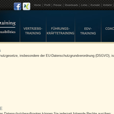
|
|
|
|
|
|
|
Home
Profil
Presse
Downloads
Links
Kontakt
Anfahrt
G
schutzgesetze, insbesondere der EU-Datenschutzgrundverordnung (DSGVO), is
E
s Datenschutzbeauftragten können Sie jederzeit folgende Rechte ausüben: