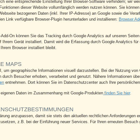
h eine entsprechende Einstellung Ihrer Browser-Software verhindern; wir wei
 Funktionen dieser Website vollumfänglich werden nutzen können. Sie können
Webseite bezogenen Daten (inkl. Ihrer IP-Adresse) an Google sowie die Verar
en Link verfügbare Browser-Plugin herunterladen und installieren:
Browser Ad
r-Add-On können Sie das Tracking durch Google Analytics auf unseren Seiten
f Ihrem Gerät installiert. Damit wird die Erfassung durch Google Analytics fü
Ihrem Browser installiert bleibt.
E MAPS
 um geographische Informationen visuell darzustellen. Bei der Nutzung vo
n durch Besucher erhoben, verarbeitet und genutzt. Nähere Informationen übe
sen
entnehmen. Dort können Sie im Datenschutzcenter auch Ihre persönlichen
er eigenen Daten im Zusammenhang mit Google-Produkten
finden Sie hier
.
ENSCHUTZBESTIMMUNGEN
lärung anzupassen, damit sie stets den aktuellen rechtlichen Anforderungen 
usetzen, z.B. bei der Einführung neuer Services. Für Ihren erneuten Besuch 