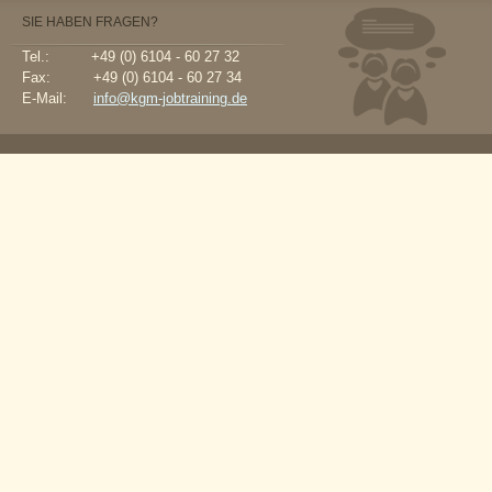
SIE HABEN FRAGEN?
Tel.:
+49 (0) 6104 - 60 27 32
Fax:
+49 (0) 6104 - 60 27 34
E-Mail:
info
@
kgm-jobtraining.de